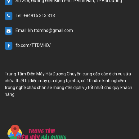
Số 246, Đường Điện Biên Phủ, P.Bình Hàn, TP.Hải Dương
Tel: +84915.313.313
Email: kh.ttdmhd@gmail.com
fb.com/TTDMHD/
Trung Tâm Điện Máy Hải Dương Chuyên cung cấp các dịch vụ sửa
chữa thiết bị điện máy gia dụng tại nhà, có 10 năm kinh nghiệm
trong nghề chắc chắn sẽ mang đến dịch vụ tốt nhất cho quý khách
hàng.