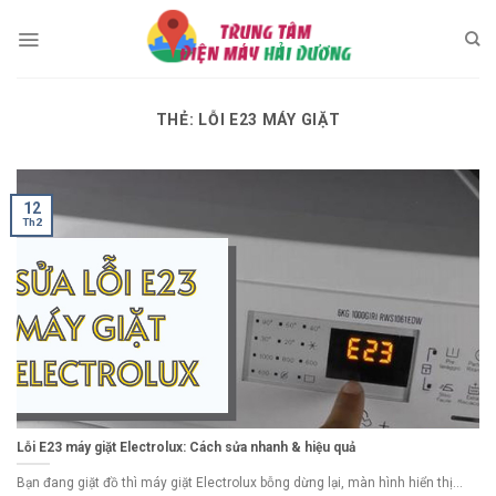
Skip
to
content
THẺ:
LỖI E23 MÁY GIẶT
12
Th2
Lỗi E23 máy giặt Electrolux: Cách sửa nhanh & hiệu quả
Bạn đang giặt đồ thì máy giặt Electrolux bỗng dừng lại, màn hình hiển thị...