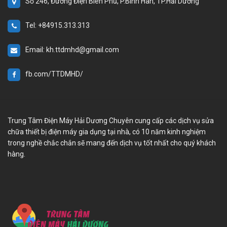
Số 246, Đường Điện Biên Phủ, P.Bình Hàn, TP.Hải Dương
Tel: +84915.313.313
Email: kh.ttdmhd@gmail.com
fb.com/TTDMHD/
Trung Tâm Điện Máy Hải Dương Chuyên cung cấp các dịch vụ sửa
chữa thiết bị điện máy gia dụng tại nhà, có 10 năm kinh nghiệm
trong nghề chắc chắn sẽ mang đến dịch vụ tốt nhất cho quý khách
hàng.