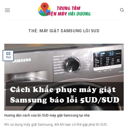
Skip
to
content
THẺ:
MÁY GIẶT SAMSUNG LỖI 5UD
03
Th3
Hướng dẫn cách sửa lỗi 5UD máy giặt Samsung tại nhà
Khi sử dụng máy giặt Samsung, đôi khi bạn có thể gặp phải lỗi 5UD...