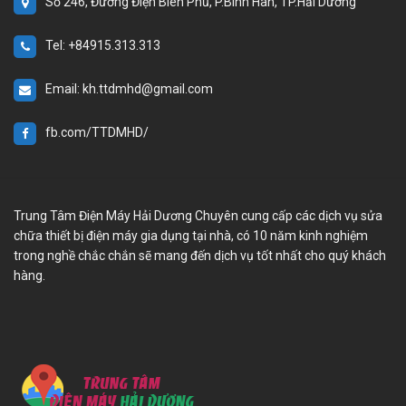
Số 246, Đường Điện Biên Phủ, P.Bình Hàn, TP.Hải Dương
Tel: +84915.313.313
Email: kh.ttdmhd@gmail.com
fb.com/TTDMHD/
Trung Tâm Điện Máy Hải Dương Chuyên cung cấp các dịch vụ sửa
chữa thiết bị điện máy gia dụng tại nhà, có 10 năm kinh nghiệm
trong nghề chắc chắn sẽ mang đến dịch vụ tốt nhất cho quý khách
hàng.