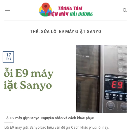
Skip
to
content
THẺ:
SỬA LỖI E9 MÁY GIẶT SANYO
17
Th2
Lỗi E9 máy giặt Sanyo: Nguyên nhân và cách khắc phục
Lỗi E9 máy giặt Sanyo báo hiệu vấn đề gì? Cách khắc phục lỗi này...