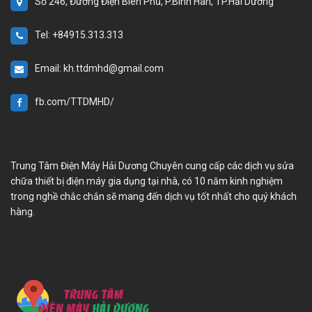
Số 246, Đường Điện Biên Phủ, P.Bình Hàn, TP.Hải Dương
Tel: +84915.313.313
Email: kh.ttdmhd@gmail.com
fb.com/TTDMHD/
Trung Tâm Điện Máy Hải Dương Chuyên cung cấp các dịch vụ sửa
chữa thiết bị điện máy gia dụng tại nhà, có 10 năm kinh nghiệm
trong nghề chắc chắn sẽ mang đến dịch vụ tốt nhất cho quý khách
hàng.