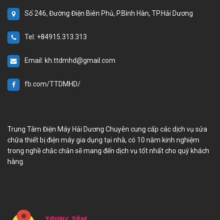
Số 246, Đường Điện Biên Phủ, P.Bình Hàn, TP.Hải Dương
Tel: +84915.313.313
Email: kh.ttdmhd@gmail.com
fb.com/TTDMHD/
Trung Tâm Điện Máy Hải Dương Chuyên cung cấp các dịch vụ sửa
chữa thiết bị điện máy gia dụng tại nhà, có 10 năm kinh nghiệm
trong nghề chắc chắn sẽ mang đến dịch vụ tốt nhất cho quý khách
hàng.