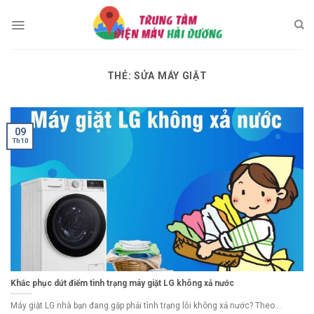
Skip
to
content
THẺ:
SỬA MÁY GIẶT
09
Th10
Khắc phục dứt điểm tình trạng máy giặt LG không xả nước
Máy giặt LG nhà bạn đang gặp phải tình trạng lỗi không xả nước? Theo...