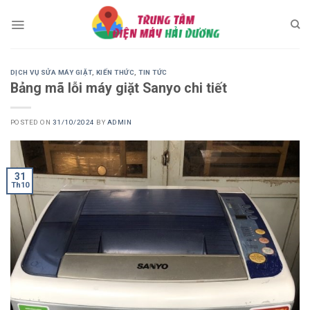
Skip
to
content
DỊCH VỤ SỬA MÁY GIẶT
,
KIẾN THỨC
,
TIN TỨC
Bảng mã lỗi máy giặt Sanyo chi tiết
POSTED ON
31/10/2024
BY
ADMIN
31
Th10