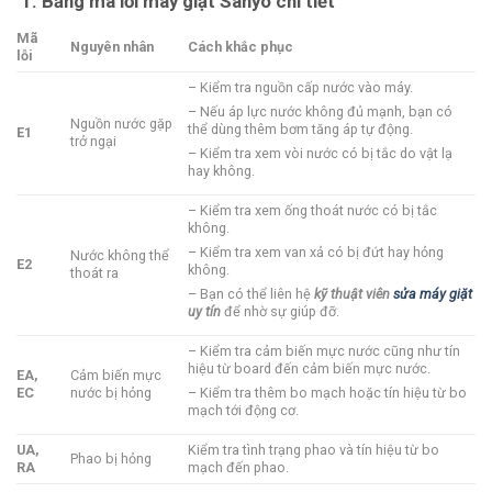
1. Bảng mã lỗi máy giặt Sanyo chi tiết
Mã
Nguyên nhân
Cách khắc phục
lỗi
– Kiểm tra nguồn cấp nước vào máy.
– Nếu áp lực nước không đủ mạnh, bạn có
Nguồn nước gặp
thể dùng thêm bơm tăng áp tự động.
E1
trở ngại
– Kiểm tra xem vòi nước có bị tắc do vật lạ
hay không.
– Kiểm tra xem ống thoát nước có bị tắc
không.
– Kiểm tra xem van xả có bị đứt hay hỏng
Nước không thể
E2
không.
thoát ra
– Bạn có thể liên hệ
kỹ thuật viên
sửa máy giặt
uy tín
để nhờ sự giúp đỡ.
– Kiểm tra cảm biến mực nước cũng như tín
hiệu từ board đến cảm biến mực nước.
EA,
Cảm biến mực
EC
nước bị hỏng
– Kiểm tra thêm bo mạch hoặc tín hiệu từ bo
mạch tới động cơ.
UA,
Kiểm tra tình trạng phao và tín hiệu từ bo
Phao bị hỏng
RA
mạch đến phao.