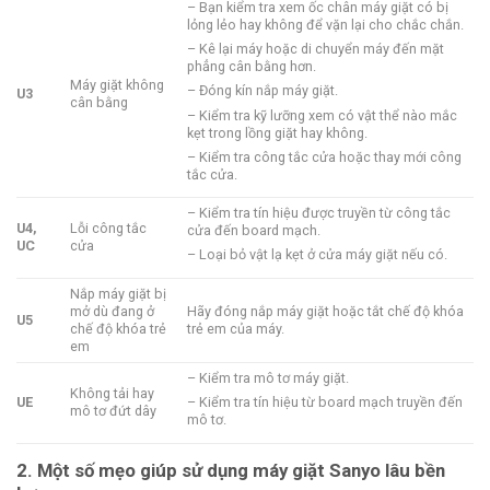
– Bạn kiểm tra xem ốc chân máy giặt có bị
lỏng lẻo hay không để vặn lại cho chắc chắn.
– Kê lại máy hoặc di chuyển máy đến mặt
phẳng cân bằng hơn.
Máy giặt không
– Đóng kín nắp máy giặt.
U3
cân bằng
– Kiểm tra kỹ lưỡng xem có vật thể nào mắc
kẹt trong lồng giặt hay không.
– Kiểm tra công tắc cửa hoặc thay mới công
tắc cửa.
– Kiểm tra tín hiệu được truyền từ công tắc
U4,
Lỗi công tắc
cửa đến board mạch.
UC
cửa
– Loại bỏ vật lạ kẹt ở cửa máy giặt nếu có.
Nắp máy giặt bị
mở dù đang ở
Hãy đóng nắp máy giặt hoặc tắt chế độ khóa
U5
chế độ khóa trẻ
trẻ em của máy.
em
– Kiểm tra mô tơ máy giặt.
Không tải hay
UE
– Kiểm tra tín hiệu từ board mạch truyền đến
mô tơ đứt dây
mô tơ.
2. Một số mẹo giúp sử dụng máy giặt Sanyo lâu bền