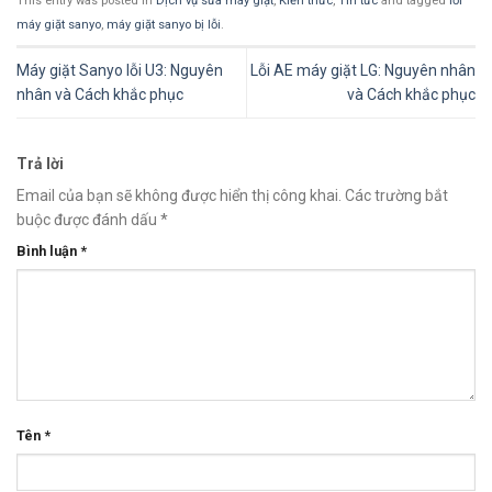
This entry was posted in
Dịch vụ sửa máy giặt
,
Kiến thức
,
Tin tức
and tagged
lỗi
máy giặt sanyo
,
máy giặt sanyo bị lỗi
.
Máy giặt Sanyo lỗi U3: Nguyên
Lỗi AE máy giặt LG: Nguyên nhân
nhân và Cách khắc phục
và Cách khắc phục
Trả lời
Email của bạn sẽ không được hiển thị công khai.
Các trường bắt
buộc được đánh dấu
*
Bình luận
*
Tên
*