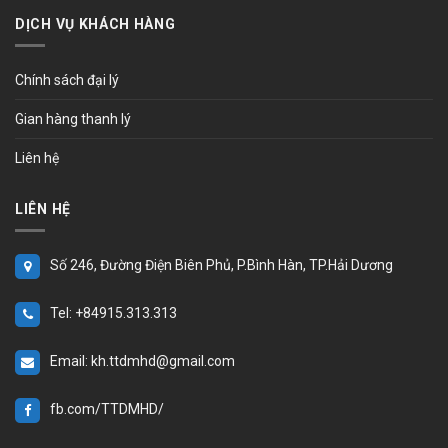
DỊCH VỤ KHÁCH HÀNG
Chính sách đại lý
Gian hàng thanh lý
Liên hệ
LIÊN HỆ
Số 246, Đường Điện Biên Phủ, P.Bình Hàn, TP.Hải Dương
Tel: +84915.313.313
Email: kh.ttdmhd@gmail.com
fb.com/TTDMHD/