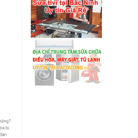
không?
òa bị
 dàn