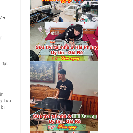
dàn
ỉ
p đặt
ện
áy. Lưu
 bị