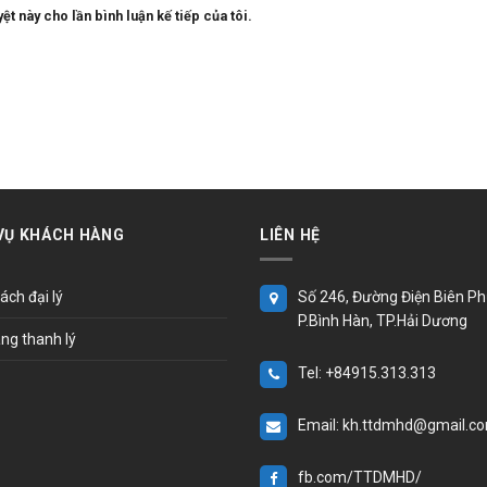
ệt này cho lần bình luận kế tiếp của tôi.
VỤ KHÁCH HÀNG
LIÊN HỆ
ách đại lý
Số 246, Đường Điện Biên Ph
P.Bình Hàn, TP.Hải Dương
ng thanh lý
Tel: +84915.313.313
Email: kh.ttdmhd@gmail.c
fb.com/TTDMHD/