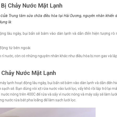
 Bị Chảy Nước Mặt Lạnh
 của
Trung tâm sửa chữa điều hòa tại Hải Dương, nguyên nhân khiến 
dụng là:
ộng lâu ngày, bụi bẩn sẽ bám vào dàn lạnh và dẫn đến hiện tượng rò r
 động từ bên ngoài.
ò rỉ nước, còn có những nguyên nhân khác như điều hòa bị non gas và lắ
ị Chảy Nước Mặt Lạnh
máy lạnh hoạt động lâu ngày, bụi bẩn sẽ bám vào dàn lạnh và dẫn đến hi
h sạch sẽ. Bạn dùng vòi xịt rửa nước vào lưới lọc, vẩy khô rồi lắp trở lại m
g nước nóng trên 400C để rửa và sấy vì nước nóng và máy sấy sẽ làm lưới
ng nước rửa bát pha loãng để làm sạch lưới lọc.