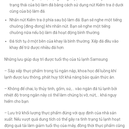
trạng thái của bộ làm đá bằng cách sử dụng nút Kiểm tra ở dưới
cùng của bộ làm đá.
Nhấn nút Kiểm tra ở phía sau bộ làm đá. Bạn sẽ nghe một tiếng
chuông (đing-đong) khi nhấn nút. Bạn sẽ nghe một tiếng
chuông nữa nếu bộ làm đá hoạt động bình thường.
Đá tích tụ ở một bên của khay là bình thường. Xếp đá đều vào
khay để trữ được nhiều đá hơn.
Những lưu giúp duy trì được tuổi thọ của tủ lạnh Samsung
– Sắp xếp thực phẩm trong tủ ngăn nắp, khoa học để luồng khí
lạnh được lưu thông, phát huy tốt khả năng bảo quản thức ăn.
– Không để chai, lọ thủy tinh, gốm, sứ,… vào ngăn đá tủ lạnh bởi
nhiệt độ trong ngăn này có thể làm chúng bị vỡ, nứt,… khá nguy
hiểm cho bạn.
– Lưu trữ khối lượng thực phẩm đúng với quy định của nhà sản
xuất. Nếu vượt quá dung tích có thể gây ra tình trạng tủ lạnh hoạt
động quá tải làm giảm tuổi thọ của máy, đồng thời thực phẩm cũng