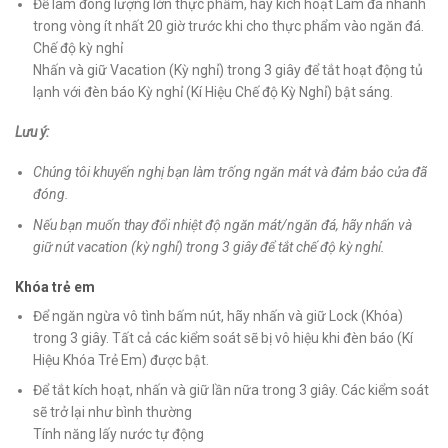
Để làm đông lượng lớn thực phẩm, hãy kích hoạt Làm đá nhanh
trong vòng ít nhất 20 giờ trước khi cho thực phẩm vào ngăn đá.
Chế độ kỳ nghỉ
Nhấn và giữ Vacation (Kỳ nghỉ) trong 3 giây để tắt hoạt động tủ
lạnh với đèn báo Kỳ nghỉ (Kí Hiệu Chế độ Kỳ Nghỉ) bật sáng.
Lưu ý:
Chúng tôi khuyến nghị bạn làm trống ngăn mát và đảm bảo cửa đã
đóng.
Nếu bạn muốn thay đổi nhiệt độ ngăn mát/ngăn đá, hãy nhấn và
giữ nút vacation (kỳ nghỉ) trong 3 giây để tắt chế độ kỳ nghỉ.
Khóa trẻ em
Để ngăn ngừa vô tình bấm nút, hãy nhấn và giữ Lock (Khóa)
trong 3 giây. Tất cả các kiểm soát sẽ bị vô hiệu khi đèn báo (Kí
Hiệu Khóa Trẻ Em) được bật.
Để tắt kích hoạt, nhấn và giữ lần nữa trong 3 giây. Các kiểm soát
sẽ trở lại như bình thường
Tính năng lấy nước tự động