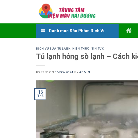
Skip
to
content
Danh mục Sản Phẩm Dịch Vụ
DỊCH VỤ SỬA TỦ LẠNH
,
KIẾN THỨC
,
TIN TỨC
Tủ lạnh hỏng sò lạnh – Cách k
POSTED ON
16/05/2024
BY
ADMIN
16
Th5