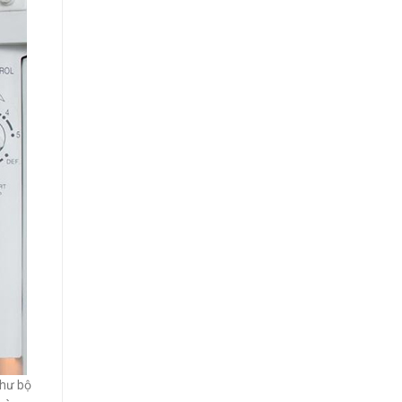
như bộ