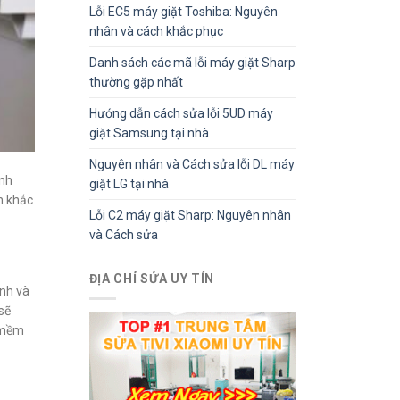
Lỗi EC5 máy giặt Toshiba: Nguyên
nhân và cách khắc phục
Danh sách các mã lỗi máy giặt Sharp
thường gặp nhất
Hướng dẫn cách sửa lỗi 5UD máy
giặt Samsung tại nhà
Nguyên nhân và Cách sửa lỗi DL máy
ạnh
giặt LG tại nhà
h khắc
Lỗi C2 máy giặt Sharp: Nguyên nhân
và Cách sửa
ĐỊA CHỈ SỬA UY TÍN
ạnh và
sẽ
g mềm