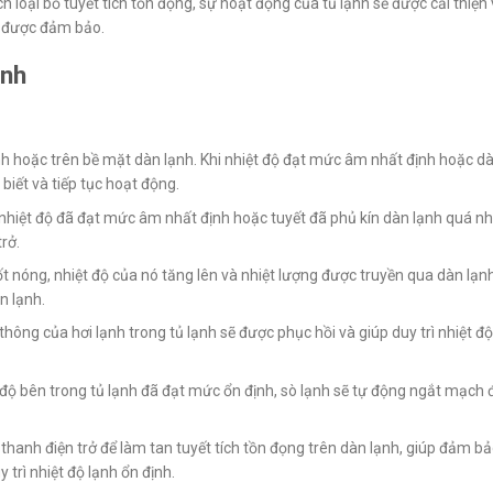
h loại bỏ tuyết tích tồn đọng, sự hoạt động của tủ lạnh sẽ được cải thiện
ẽ được đảm bảo.
ạnh
lạnh hoặc trên bề mặt dàn lạnh. Khi nhiệt độ đạt mức âm nhất định hoặc d
 biết và tiếp tục hoạt động.
g nhiệt độ đã đạt mức âm nhất định hoặc tuyết đã phủ kín dàn lạnh quá nh
rở.
ốt nóng, nhiệt độ của nó tăng lên và nhiệt lượng được truyền qua dàn lạn
n lạnh.
 thông của hơi lạnh trong tủ lạnh sẽ được phục hồi và giúp duy trì nhiệt đ
t độ bên trong tủ lạnh đã đạt mức ổn định, sò lạnh sẽ tự động ngắt mạch đ
thanh điện trở để làm tan tuyết tích tồn đọng trên dàn lạnh, giúp đảm b
 trì nhiệt độ lạnh ổn định.