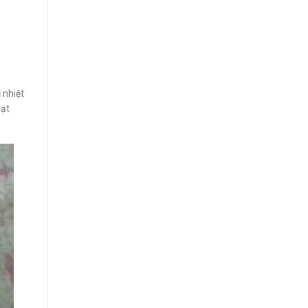
 nhiệt
oạt