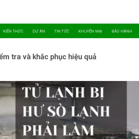
KIẾN THỨC
DỰ ÁN
TIN TỨC
KHUYẾN MẠI
BẢO HÀNH
iểm tra và khắc phục hiệu quả