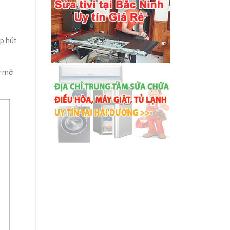
p hút
ữ mở