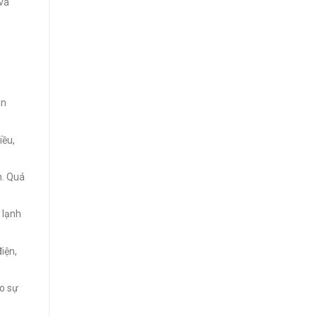
 và
àn
iều,
h. Quá
ộ lạnh
iện,
ảo sự