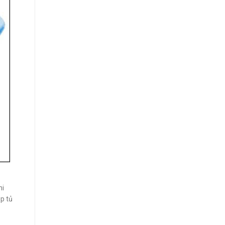
hi
úp tủ