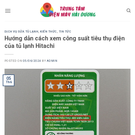
Skip
to
content
DỊCH VỤ SỬA TỦ LẠNH
,
KIẾN THỨC
,
TIN TỨC
Hướng dẫn cách xem công suất tiêu thụ điện
của tủ lạnh Hitachi
POSTED ON
05/06/2024
BY
ADMIN
05
Th6