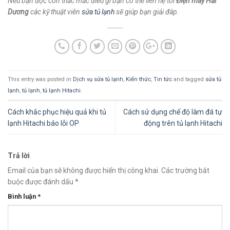
Nếu bạn đọc còn thắc măc điều gì bạn có thể liên hệ tới
Điện máy Hải
Dương
các kỹ thuật viên
sửa tủ lạnh
sẽ giúp bạn giải đáp.
This entry was posted in
Dịch vụ sửa tủ lạnh
,
Kiến thức
,
Tin tức
and tagged
sửa tủ
lạnh
,
tủ lạnh
,
tủ lạnh Hitachi
.
Cách khắc phục hiệu quả khi tủ
Cách sử dụng chế độ làm đá tự
lạnh Hitachi báo lỗi OP
động trên tủ lạnh Hitachi
Trả lời
Email của bạn sẽ không được hiển thị công khai.
Các trường bắt
buộc được đánh dấu
*
Bình luận
*