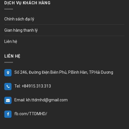
DỊCH VỤ KHÁCH HÀNG
Chính sách đại lý
Gian hàng thanh lý
Liên hệ
LIÊN HỆ
Số 246, Đường Điện Biên Phủ, P.Bình Hàn, TP.Hải Dương
Tel: +84915.313.313
Email: kh.ttdmhd@gmail.com
fb.com/TTDMHD/