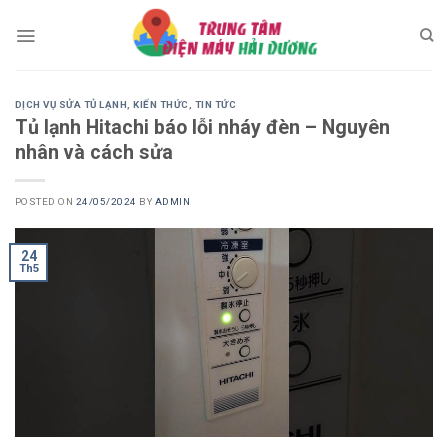
Skip
to
content
DỊCH VỤ SỬA TỦ LẠNH
,
KIẾN THỨC
,
TIN TỨC
Tủ lạnh Hitachi báo lỗi nháy đèn – Nguyên
nhân và cách sửa
POSTED ON
24/05/2024
BY
ADMIN
24
Th5