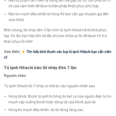
Nếu bộ phận cảm biến tự động làm đá gặp sự cố, cần phải đo trị
số của cảm biến để đưa ra biện pháp khắc phục phù hợp.
Nếu bo mạch điều khiển bị hỏng thì bạn cần gọi chuyên gia đến
sửa chữa.
Nhìn chung, lỗi nháy đèn 3 lần trên tủ lạnh Hitachi là lỗi khá phức
tạp. Do đó, bạn hãy liên hệ địa chỉ sửa chữa uy tín để được hỗ trợ
khắc phục lỗi nhé!
Xem thêm:
Tìm hiểu kích thước các loại tủ lạnh Hitachi bạn cần nắm
rõ
Tủ lạnh Hitachi báo lỗi nháy đèn 7 lần
Nguyên nhân
Tủ lạnh Hitachi lỗi 7 nháy có thể do các nguyên nhân sau:
Hỏng block: Block tủ lạnh bị hỏng do kẹt cơ của nguồn điện từ bo
mạch cấp xuống block hoặc dòng tải của block quá tải.
Hỏng bo mạch điều khiển: do lỗi dòng tăng cao.